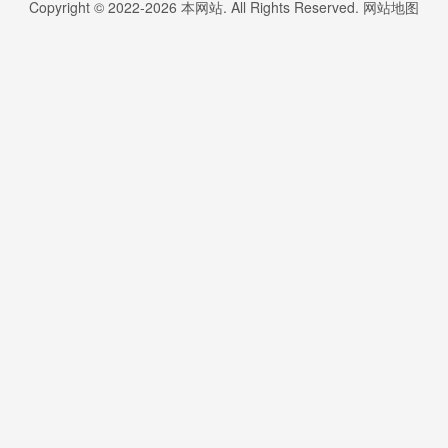
Copyright © 2022-
2026
本网站. All Rights Reserved.
网站地图