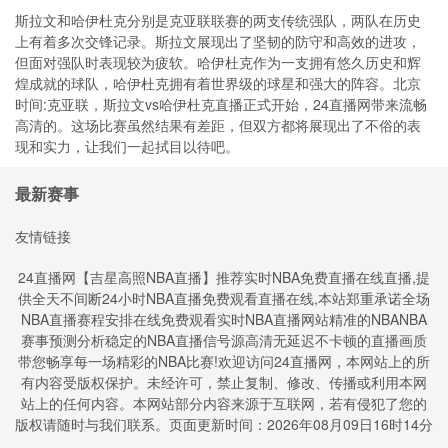
斯拉文和哈伊杜克分别是克亚联联赛的两支传统强队，两队在历史
上有着多次交锋记录。斯拉文展现出了坚韧的防守和高效的进攻，
但面对强队时表现较为疲软。哈伊杜克作为一支拥有悠久历史和辉
煌成就的球队，哈伊杜克拥有着世界级的球星和强大的阵容。北京
时间:克亚联，斯拉文vs哈伊杜克直播正式开始，24直播网带来流畅
高清的。这场比赛虽然结果有差距，但双方都将展现出了不俗的表
现和实力，让我们一起拭目以待吧。
最新赛事
友情链接
24直播网【吉星高照NBA直播】推荐实时NBA免费直播在线直播,提
供全天不间断24小时NBA直播免费观看直播在线,本站郑重承诺全场
NBA直播赛程安排在线免费观看实时NBA直播网站精准的NBANBA
赛事预测分析稳定的NBA直播信号源高清无延迟不卡顿的直播画质
带您畅享每一场精彩的NBA比赛!欢迎访问24直播网，本网站上的所
有内容受版权保护。未经许可，禁止复制、修改、传播或利用本网
站上的任何内容。本网站部分内容来源于互联网，若有侵犯了您的
版权请随时与我们联系。页面更新时间：2026年08月09日16时14分