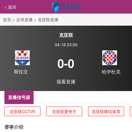
< 返回
首页
>
足球直播
>
克亚联直播
克亚联
04-18 23:00
0-0
斯拉文
哈伊杜克
观看直播
直播信号源
克亚联CCTV5
克亚联爱奇艺
克亚联咪咕体育
赛事介绍